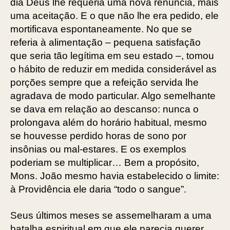
dia Deus lhe requeria uma nova renúncia, mais
uma aceitação. E o que não lhe era pedido, ele
mortificava espontaneamente. No que se
referia à alimentação – pequena satisfação
que seria tão legítima em seu estado –, tomou
o hábito de reduzir em medida considerável as
porções sempre que a refeição servida lhe
agradava de modo particular. Algo semelhante
se dava em relação ao descanso: nunca o
prolongava além do horário habitual, mesmo
se houvesse perdido horas de sono por
insônias ou mal-estares. E os exemplos
poderiam se multiplicar… Bem a propósito,
Mons. João mesmo havia estabelecido o limite:
à Providência ele daria “todo o sangue”.
Seus últimos meses se assemelharam a uma
batalha espiritual em que ele parecia querer