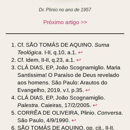
Dr. Plinio no ano de 1957
Próximo artigo >>
Cf. SÃO TOMÁS DE AQUINO.
Suma
Teológica
. I-II, q.10, a.1.
↩︎
Cf. Idem, II-II, q.23, a.1.
↩︎
CLÁ DIAS, EP, João Scognamiglio. Maria
Santíssima! O Paraíso de Deus revelado
aos homens. São Paulo: Arautos do
Evangelho, 2019, v.I, p.35.
↩︎
CLÁ DIAS, EP, João Scognamiglio.
Palestra
. Caieiras, 17/2/2005.
↩︎
CORRÊA DE OLIVEIRA, Plinio.
Conversa
.
São Paulo, 4/9/1990.
↩︎
SÃO TOMÁS DE AQUINO, op. cit., II-II,