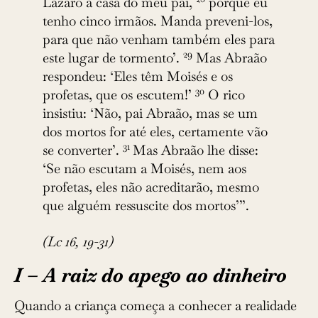
Lázaro à casa do meu pai,
porque eu
tenho cinco irmãos. Manda preveni-los,
para que não venham também eles para
29
este lugar de tormento’.
Mas Abraão
respondeu: ‘Eles têm Moisés e os
30
profetas, que os escutem!’
O rico
insistiu: ‘Não, pai Abraão, mas se um
dos mortos for até eles, certamente vão
31
se converter’.
Mas Abraão lhe disse:
‘Se não escutam a Moisés, nem aos
profetas, eles não acreditarão, mesmo
que alguém ressuscite dos mortos’”.
(Lc 16, 19-31)
I – A raiz do apego ao dinheiro
Quando a criança começa a conhecer a realidade