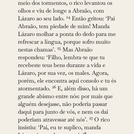
meio dos tormentos, o rico levantou os
olhos e viu de longe a Abraão, com
24
Lázaro ao seu lado.
Então gritou: ‘Pai
Abraão, tem piedade de mim! Manda
Lázaro molhar a ponta do dedo para me
refrescar a língua, porque sofro muito
25
nestas chamas’.
Mas Abraão
respondeu: ‘Filho, lembra-te que tu
recebeste teus bens durante a vida e
Lázaro, por sua vez, os males. Agora,
porém, ele encontra aqui consolo e tu és
26
atormentado.
E, além disso, há um
grande abismo entre nós: por mais que
alguém desejasse, não poderia passar
daqui para junto de vós, e nem os daí
27
poderiam atravessar até nós’.
O rico
insistiu: ‘Pai, eu te suplico, manda
28